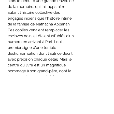
alors le début d'une grande traversée
de la mémoire, qui fait apparaître
autant l'histoire collective des
engagés indiens que l'histoire intime
de la famille de Nathacha Appanah.
Ces coolies venaient remplacer les
esclaves noirs et étaient affublés d'un
numéro en arrivant à Port-Louis,
premier signe d'une terrible
déshumanisation dont l'autrice décrit
avec précision chaque détail. Mais le
centre du livre est un magnifique
hommage à son grand-père, dont la
beauté et le courage éclairent ces
pages, lui qui travaillait comme son
propre père dans les champs de
canne, respectant les traditions
hindoues mais se sentant avant tout
mauricien. La grande délicatesse de
Nathacha Appanah réside dans sa