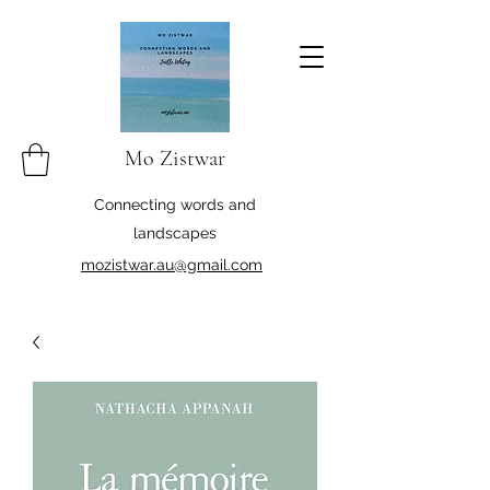
Mo Zistwar
Connecting words and
landscapes
mozistwar.au@gmail.com